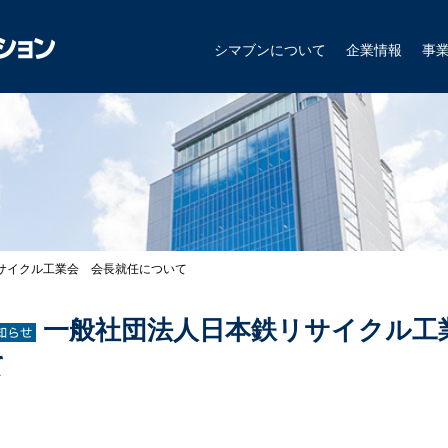
シマブンについて
企業情報
事
サイクル工業会 会長就任について
一般社団法人日本鉄リサイクル工
て